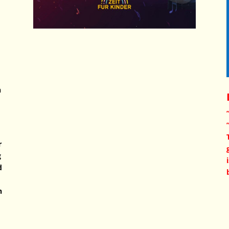
n
r
g
d
h