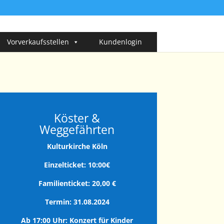
Vorverkaufsstellen
Kundenlogin
Köster &
Weggefährten
Kulturkirche Köln
Einzelticket: 10:00€
Familienticket: 20,00 €
Termin: 31.08.2024
Ab 17:00 Uhr: Konzert für Kinder