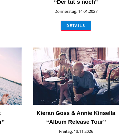
“Der tut´s noch”
7
Donnerstag, 14.01.2027
DETAILS
t
Kieran Goss & Annie Kinsella
r”
“Album Release Tour”
Freitag, 13.11.2026