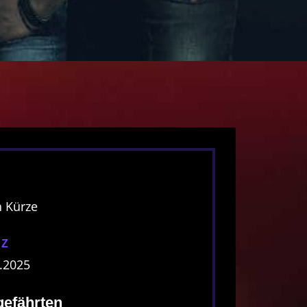
n Kürze
LZ
9.2025
efährten