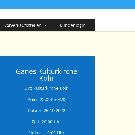
Vorverkaufsstellen
Kundenlogin
Ganes Kulturkirche
Köln
Ort: Kulturkirche Köln
Preis: 25,00€ + VVK
Datum: 25.10.2022
Zeit: 20:00 Uhr
Einlass: 19:00 Uhr