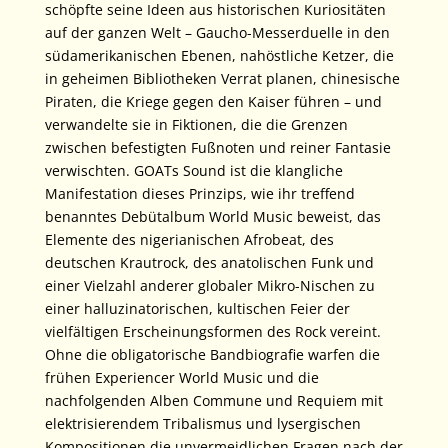
schöpfte seine Ideen aus historischen Kuriositäten
auf der ganzen Welt – Gaucho-Messerduelle in den
südamerikanischen Ebenen, nahöstliche Ketzer, die
in geheimen Bibliotheken Verrat planen, chinesische
Piraten, die Kriege gegen den Kaiser führen – und
verwandelte sie in Fiktionen, die die Grenzen
zwischen befestigten Fußnoten und reiner Fantasie
verwischten. GOATs Sound ist die klangliche
Manifestation dieses Prinzips, wie ihr treffend
benanntes Debütalbum World Music beweist, das
Elemente des nigerianischen Afrobeat, des
deutschen Krautrock, des anatolischen Funk und
einer Vielzahl anderer globaler Mikro-Nischen zu
einer halluzinatorischen, kultischen Feier der
vielfältigen Erscheinungsformen des Rock vereint.
Ohne die obligatorische Bandbiografie warfen die
frühen Experiencer World Music und die
nachfolgenden Alben Commune und Requiem mit
elektrisierendem Tribalismus und lysergischen
Kompositionen die unvermeidlichen Fragen nach der