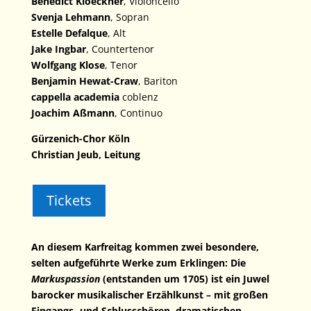
Benedict Kloeckner
, Violoncello
Svenja Lehmann
, Sopran
Estelle Defalque
, Alt
Jake Ingbar
, Countertenor
Wolfgang Klose
, Tenor
Benjamin Hewat-Craw
, Bariton
cappella academia
coblenz
Joachim Aßmann
, Continuo
Gürzenich-Chor Köln
Christian Jeub, Leitung
Tickets
An diesem Karfreitag kommen zwei besondere,
selten aufgeführte Werke zum Erklingen: Die
Markuspassion
(entstanden um 1705) ist ein Juwel
barocker musikalischer Erzählkunst – mit großen
Eingangs- und Schlusschören, dramatischen