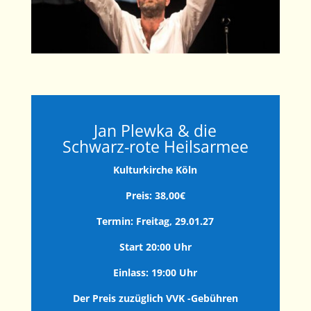
Jan Plewka & die
Schwarz-rote Heilsarmee
Kulturkirche Köln
Preis: 38,00€
Termin: Freitag,
29.01.27
Start 20:00 Uhr
Einlass: 19:00 Uhr
Der Preis zuzüglich VVK -Gebühren