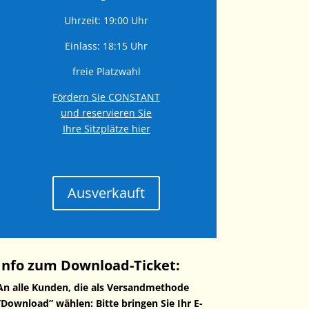
Uhrzeit: 19:00 Uhr
Einlass: 18:15 Uhr
freie Platzwahl
Fördern Sie CONSTANT
und reservieren Sie
Ihre Sitzplätze hier
Ausverkauft
Info zum Download-Ticket:
An alle Kunden, die als Versandmethode
”Download” wählen: Bitte bringen Sie Ihr E-