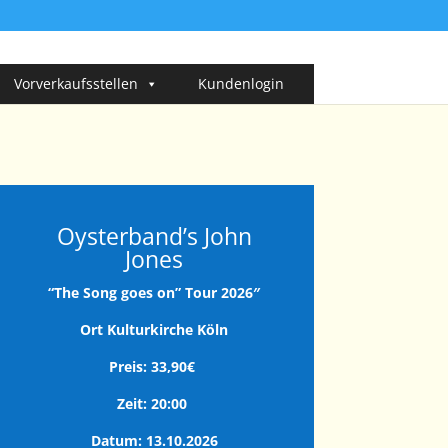
Vorverkaufsstellen
Kundenlogin
Oysterband’s John
Jones
“The Song goes on” Tour 2026″
Ort Kulturkirche Köln
Preis: 33,90€
Zeit: 20:00
Datum: 13.10.2026