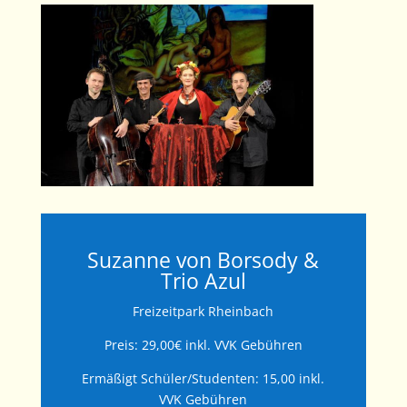
Suzanne von Borsody &
Trio Azul
Freizeitpark Rheinbach
Preis: 29,00€ inkl. VVK Gebühren
Ermäßigt Schüler/Studenten: 15,00 inkl.
VVK Gebühren